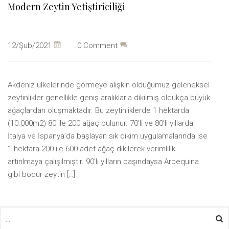
Modern Zeytin Yetiştiriciliği
Şu
12/Şub/2021
0 Comment
tarihte
oluşturuldu
Akdeniz ülkelerinde görmeye alışkın olduğumuz geleneksel
zeytinlikler genellikle geniş aralıklarla dikilmiş oldukça büyük
ağaçlardan oluşmaktadır. Bu zeytinliklerde 1 hektarda
(10.000m2) 80 ile 200 ağaç bulunur. 70’li ve 80’li yıllarda
İtalya ve İspanya’da başlayan sık dikim uygulamalarında ise
1 hektara 200 ile 600 adet ağaç dikilerek verimlilik
artırılmaya çalışılmıştır. 90’lı yılların başındaysa Arbequina
gibi bodur zeytin […]