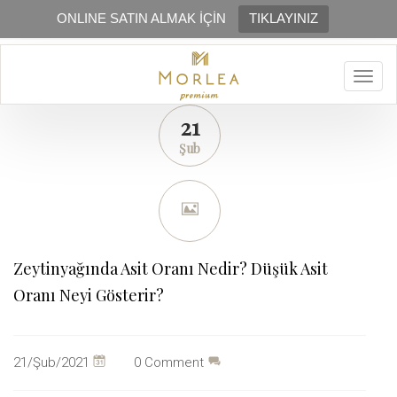
ONLINE SATIN ALMAK İÇİN
TIKLAYINIZ
Togg
navig
21
Şub
Zeytinyağında Asit Oranı Nedir? Düşük Asit
Oranı Neyi Gösterir?
Şu
21/Şub/2021
0 Comment
tarihte